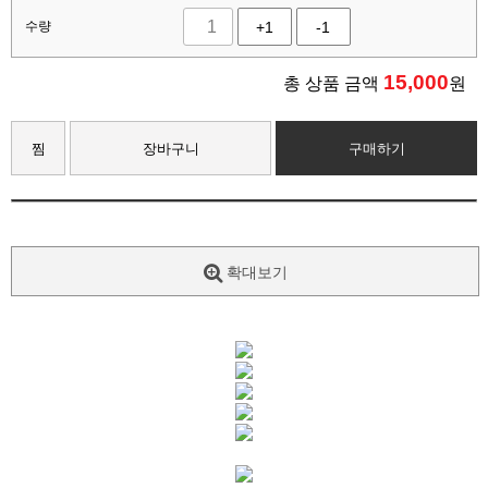
수량
+1
-1
15,000
총 상품 금액
원
찜
장바구니
구매하기
확대보기