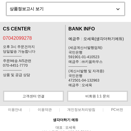
상품정보고시 보기
CS CENTER
BANK INFO
07042099278
예금주 : 오세욱(생각더하기에듀)
오후 3시 주문건까지
(세금계산서발행업체)
당일발송 가능합니다
국민은행
----------------
591901-01-410523
주문/배송 A/S관련
예금주 : ㈜키움하우스
070-4451-7770
----------------
----------------
(계산서발행 및 자격증)
상품 및 공급 상담
국민은행
472501-04-132963
예금주 : 오세욱
고객센터 연결
비회원 1:1 문의
이용안내
이용약관
개인정보처리방침
PC버전
생각더하기 에듀
대표 : 오세욱