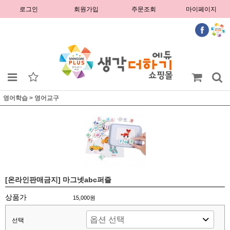
로그인
회원가입
주문조회
마이페이지
영어학습
>
영어교구
[온라인판매금지] 마그넷abc퍼즐
상품가
15,000원
선택