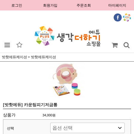
로그인
회원가입
주문조회
마이페이지
밧핫에듀케이션
>
밧핫에듀케이션
[밧핫에듀] 카운팅피기저금통
상품가
34,000원
선택