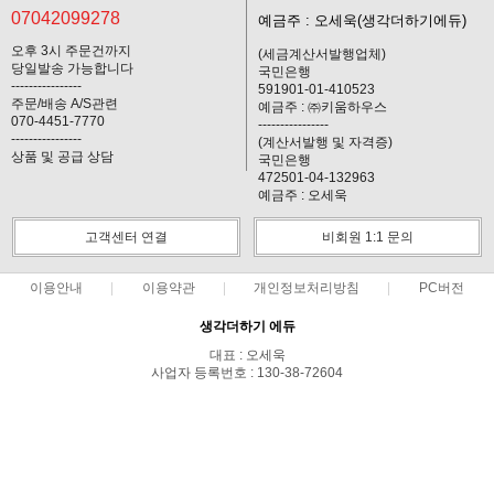
07042099278
예금주 : 오세욱(생각더하기에듀)
오후 3시 주문건까지
(세금계산서발행업체)
당일발송 가능합니다
국민은행
----------------
591901-01-410523
주문/배송 A/S관련
예금주 : ㈜키움하우스
070-4451-7770
----------------
----------------
(계산서발행 및 자격증)
상품 및 공급 상담
국민은행
472501-04-132963
예금주 : 오세욱
고객센터 연결
비회원 1:1 문의
이용안내
이용약관
개인정보처리방침
PC버전
생각더하기 에듀
대표 : 오세욱
사업자 등록번호 : 130-38-72604
통신판매업신고번호 : 제2016-경기풍양-0381호
전화 : 07042099278 ㅣ 팩스 : 070-8250-1155
주소 : 경기 남양주시 진접읍 내각1로99번길 29 , 3층
COPYRIGHT(C)생각더하기에듀 쇼핑몰(T에듀몰 티에듀몰) ALL RIGHTS
RESERVED.