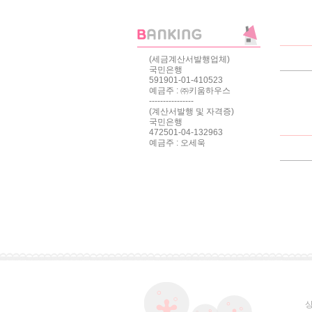
(세금계산서발행업체)
국민은행
591901-01-410523
예금주 : ㈜키움하우스
----------------
(계산서발행 및 자격증)
국민은행
472501-04-132963
예금주 : 오세욱
상