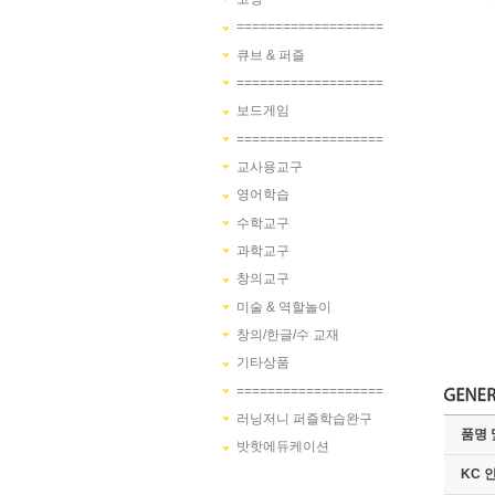
===================
큐브 & 퍼즐
===================
보드게임
===================
교사용교구
영어학습
수학교구
과학교구
창의교구
미술 & 역할놀이
창의/한글/수 교재
기타상품
===================
러닝저니 퍼즐학습완구
품명 
밧핫에듀케이션
KC 