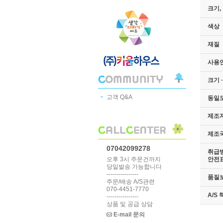
크기,
색상
재질
사용
크기 
고객 Q&A
동일
제조
제조
07042099278
취급방
안전
오후 3시 주문건까지
당일발송 가능합니다
----------------
품질
주문/배송 A/S관련
070-4451-7770
A/S
----------------
상품 및 공급 상담
E-mail 문의