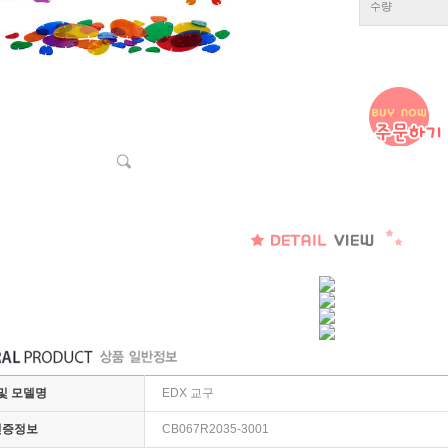
수량
및 모델명
EDX 교구
인증정보
CB067R2035-3001