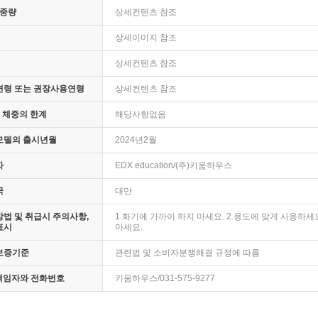
 중량
상세컨텐츠 참조
상세이미지 참조
상세컨텐츠 참조
연령 또는 권장사용연령
상세컨텐츠 참조
· 체중의 한계
해당사항없음
모델의 출시년월
2024년2월
자
EDX education/(주)키움하우스
국
대만
법 및 취급시 주의사항,
1.화기에 가까이 하지 마세요. 2.용도에 맞게 사용하세
표시
마세요.
보증기준
관련법 및 소비자분쟁해결 규정에 따름
 책임자와 전화번호
키움하우스/031-575-9277