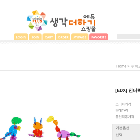
>
Home
수학
[EDX] 인
소비자가격
판매가격
옵션적용가격
기본옵션
선택