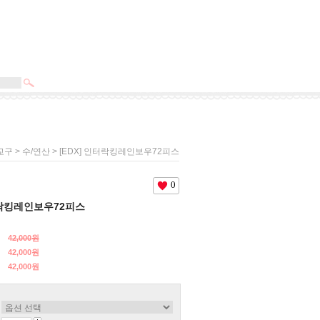
>
> [EDX] 인터락킹레인보우72피스
교구
수/연산
0
터락킹레인보우72피스
42,000원
42,000원
42,000
원