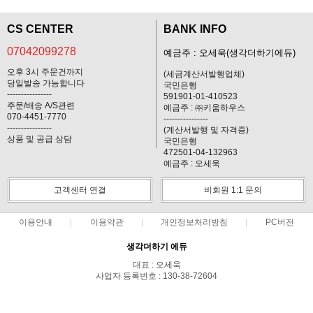
CS CENTER
BANK INFO
07042099278
예금주 : 오세욱(생각더하기에듀)
오후 3시 주문건까지
(세금계산서발행업체)
당일발송 가능합니다
국민은행
----------------
591901-01-410523
주문/배송 A/S관련
예금주 : ㈜키움하우스
070-4451-7770
----------------
----------------
(계산서발행 및 자격증)
상품 및 공급 상담
국민은행
472501-04-132963
예금주 : 오세욱
고객센터 연결
비회원 1:1 문의
이용안내
이용약관
개인정보처리방침
PC버전
생각더하기 에듀
대표 : 오세욱
사업자 등록번호 : 130-38-72604
통신판매업신고번호 : 제2016-경기풍양-0381호
전화 : 07042099278 ㅣ 팩스 : 070-8250-1155
주소 : 경기 남양주시 진접읍 내각1로99번길 29 , 3층