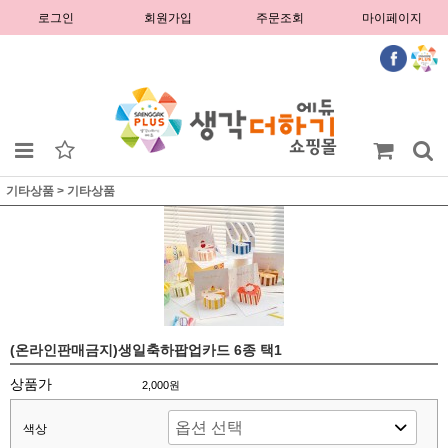
로그인
회원가입
주문조회
마이페이지
기타상품
>
기타상품
(온라인판매금지)생일축하팝업카드 6종 택1
상품가
2,000원
색상