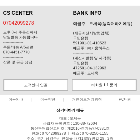
CS CENTER
BANK INFO
07042099278
예금주 : 오세욱(생각더하기에듀)
오후 3시 주문건까지
(세금계산서발행업체)
당일발송 가능합니다
국민은행
----------------
591901-01-410523
주문/배송 A/S관련
예금주 : ㈜키움하우스
070-4451-7770
----------------
----------------
(계산서발행 및 자격증)
상품 및 공급 상담
국민은행
472501-04-132963
예금주 : 오세욱
고객센터 연결
비회원 1:1 문의
이용안내
이용약관
개인정보처리방침
PC버전
생각더하기 에듀
대표 : 오세욱
사업자 등록번호 : 130-38-72604
통신판매업신고번호 : 제2016-경기풍양-0381호
전화 : 07042099278 ㅣ 팩스 : 070-8250-1155
주소 : 경기 남양주시 진접읍 내각1로99번길 29 , 3층