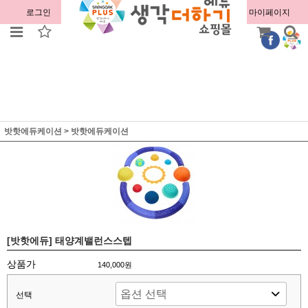
로그인
회원가입
주문조회
마이페이지
밧핫에듀케이션
>
밧핫에듀케이션
[밧핫에듀] 태양계밸런스스텝
상품가
140,000원
선택