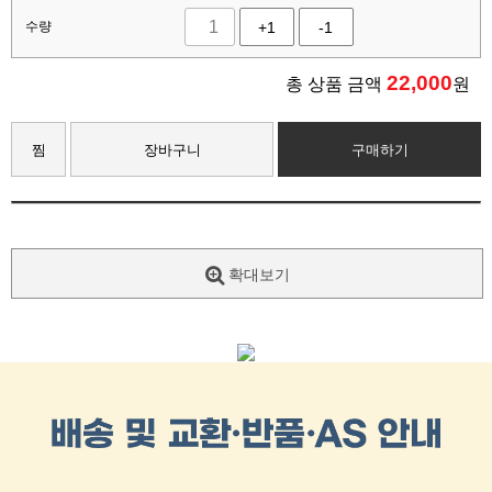
수량
+1
-1
22,000
총 상품 금액
원
찜
장바구니
구매하기
확대보기