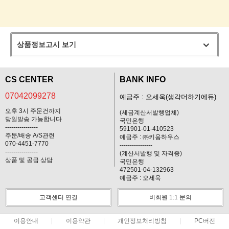
상품정보고시 보기
CS CENTER
BANK INFO
07042099278
예금주 : 오세욱(생각더하기에듀)
오후 3시 주문건까지
(세금계산서발행업체)
당일발송 가능합니다
국민은행
----------------
591901-01-410523
주문/배송 A/S관련
예금주 : ㈜키움하우스
070-4451-7770
----------------
----------------
(계산서발행 및 자격증)
상품 및 공급 상담
국민은행
472501-04-132963
예금주 : 오세욱
고객센터 연결
비회원 1:1 문의
이용안내
이용약관
개인정보처리방침
PC버전