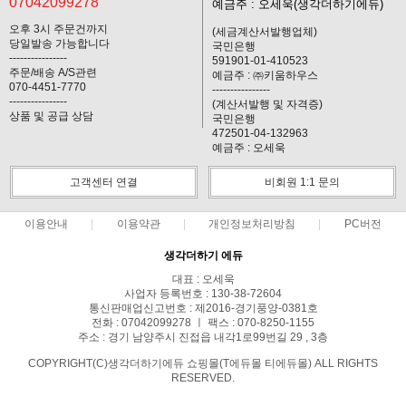
07042099278
예금주 : 오세욱(생각더하기에듀)
오후 3시 주문건까지
(세금계산서발행업체)
당일발송 가능합니다
국민은행
----------------
591901-01-410523
주문/배송 A/S관련
예금주 : ㈜키움하우스
070-4451-7770
----------------
----------------
(계산서발행 및 자격증)
상품 및 공급 상담
국민은행
472501-04-132963
예금주 : 오세욱
고객센터 연결
비회원 1:1 문의
이용안내
이용약관
개인정보처리방침
PC버전
생각더하기 에듀
대표 : 오세욱
사업자 등록번호 : 130-38-72604
통신판매업신고번호 : 제2016-경기풍양-0381호
전화 : 07042099278 ㅣ 팩스 : 070-8250-1155
주소 : 경기 남양주시 진접읍 내각1로99번길 29 , 3층
COPYRIGHT(C)생각더하기에듀 쇼핑몰(T에듀몰 티에듀몰) ALL RIGHTS
RESERVED.