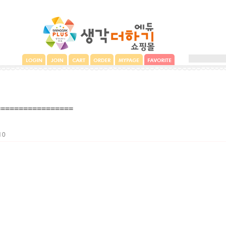
=================
l
0