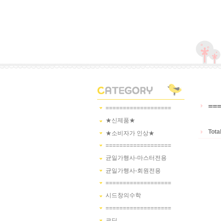
==
===================
★신제품★
Tota
★소비자가 인상★
===================
균일가행사-마스터전용
균일가행사-회원전용
===================
시드창의수학
===================
코딩