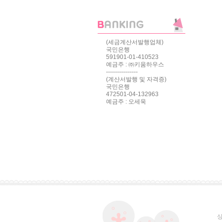
(세금계산서발행업체)
국민은행
591901-01-410523
예금주 : ㈜키움하우스
----------------
(계산서발행 및 자격증)
국민은행
472501-04-132963
예금주 : 오세욱
상