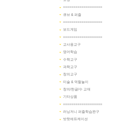
===================
큐브 & 퍼즐
===================
보드게임
===================
교사용교구
영어학습
수학교구
과학교구
창의교구
미술 & 역할놀이
창의/한글/수 교재
기타상품
===================
러닝저니 퍼즐학습완구
밧핫에듀케이션