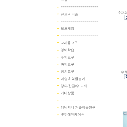
===================
수채
큐브 & 퍼즐
===================
보드게임
===================
교사용교구
영어학습
수학교구
과학교구
창의교구
수
미술 & 역할놀이
창의/한글/수 교재
기타상품
===================
러닝저니 퍼즐학습완구
밧핫에듀케이션