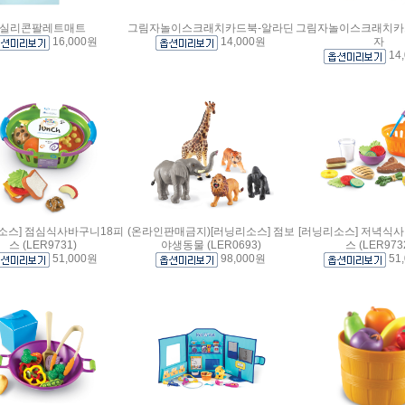
실리콘팔레트매트
그림자놀이스크래치카드북-알라딘
그림자놀이스크래치카
16,000원
14,000원
자
14
소스] 점심식사바구니18피
(온라인판매금지)[러닝리소스] 점보
[러닝리소스] 저녁식
스 (LER9731)
야생동물 (LER0693)
스 (LER973
51,000원
98,000원
51