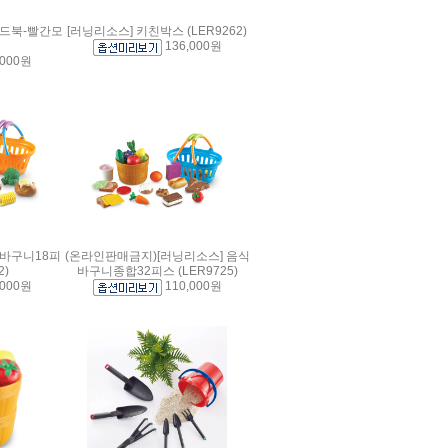
드북-빨간모
[러닝리소스] 키친박스 (LER9262)
136,000원
,000원
사바구니18피
(온라인판매금지)[러닝리소스] 음식
2)
바구니종합32피스 (LER9725)
,000원
110,000원