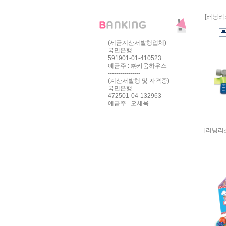
[러닝리
(세금계산서발행업체)
국민은행
591901-01-410523
예금주 : ㈜키움하우스
----------------
(계산서발행 및 자격증)
국민은행
472501-04-132963
예금주 : 오세욱
[러닝리