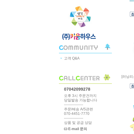
고객 Q&A
[러닝리
07042099278
오후 3시 주문건까지
당일발송 가능합니다
----------------
주문/배송 A/S관련
070-4451-7770
----------------
상품 및 공급 상담
E-mail 문의