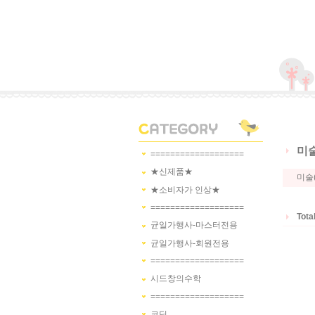
미술
===================
★신제품★
미술
★소비자가 인상★
===================
Tota
균일가행사-마스터전용
균일가행사-회원전용
===================
시드창의수학
===================
코딩