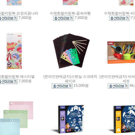
화컬러링북-요정의꿈나라
수채화컬러링북-꿈속여행
수채화컬러링북-러
7,000원
7,000원
7,
채화컬러링북-페스티벌
(온라인판매금지)스텐실 스크래치
(온라인판매금지) 비
7,000원
페이퍼
세트
15,000원
46