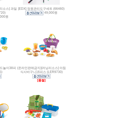
리소스] 과일
[EDX] 정원관리도구세트 (66460)
20)
49,000원
,000원
러드놀이38피
(온라인판매금지)[러닝리소스] 아침
5)
식사바구니16피스 (LER9730)
[품절]