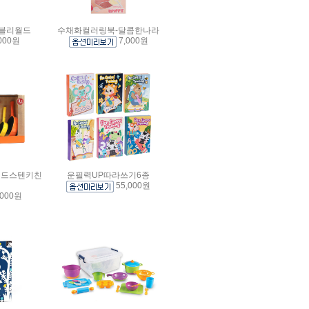
블리월드
수채화컬러링북-달콤한나라
000원
7,000원
비드스텐키친
운필력UP따라쓰기6종
55,000원
,000원