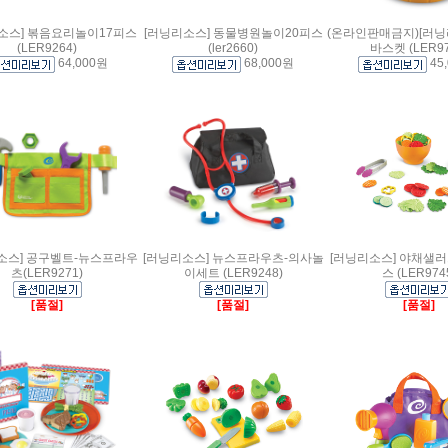
소스] 볶음요리놀이17피스
[러닝리소스] 동물병원놀이20피스
(온라인판매금지)[러닝
(LER9264)
(ler2660)
바스켓 (LER97
64,000원
68,000원
45
소스] 공구벨트-뉴스프라우
[러닝리소스] 뉴스프라우츠-의사놀
[러닝리소스] 야채샐
츠(LER9271)
이세트 (LER9248)
스 (LER974
[품절]
[품절]
[품절]